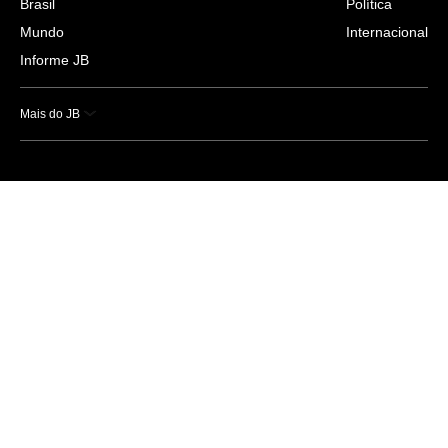
Brasil
Política
Mundo
Internacional
Informe JB
Mais do JB
Esportes
Saúde
Ciência e Tecnologia
Caderno B
Colunistas
Economia
Empresas e Negócios