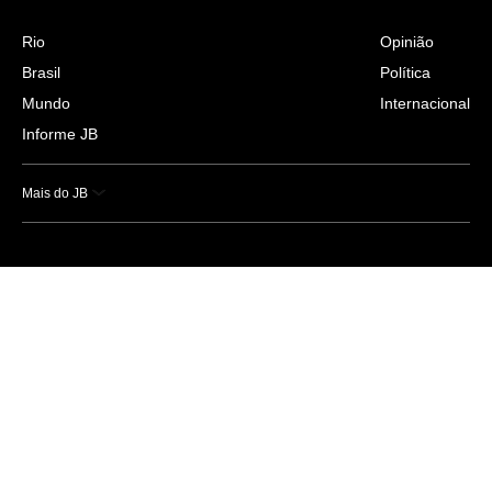
Rio
Opinião
Brasil
Política
Mundo
Internacional
Informe JB
Mais do JB
Esportes
Saúde
Ciência e Tecnologia
Caderno B
Colunistas
Economia
Empresas e Negócios