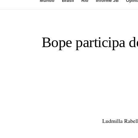
Mundo
Brasil
Rio
Informe JB
Opini
Bope participa d
Ludmilla Rabel