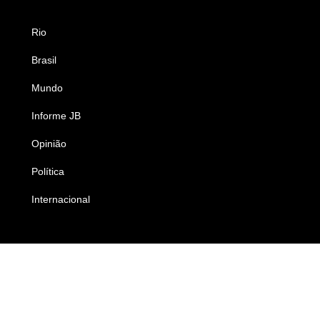
Rio
Esportes
Brasil
Saúde
Mundo
Ciência e Tecnologia
Informe JB
Caderno B
Opinião
Colunistas
Política
Economia
Internacional
Empresas e Negócios