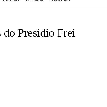
Caderno B
Colunistas
Fake e Fatos
 do Presídio Frei