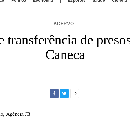
ão
Política
Economia
|
Esportes
Saúde
Ciência
ACERVO
e transferência de presos
Caneca
Facebook
Twitter
Mais
opções
de
lo, Agência JB
compartilhamento