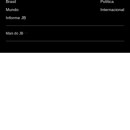
Brasil
Política
Mundo
Internacional
Informe JB
Mais do JB
Esportes
Saúde
Ciência e Tecnologia
Caderno B
Colunistas
Economia
Empresas e Negócios