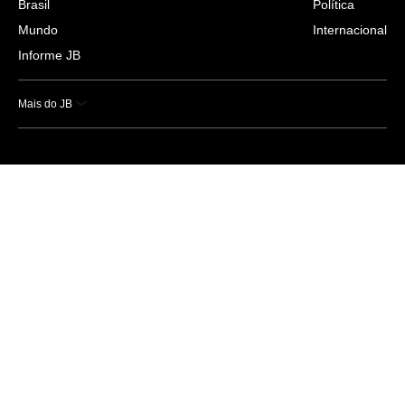
Brasil
Política
Mundo
Internacional
Informe JB
Mais do JB
Esportes
Saúde
Ciência e Tecnologia
Caderno B
Colunistas
Economia
Empresas e Negócios