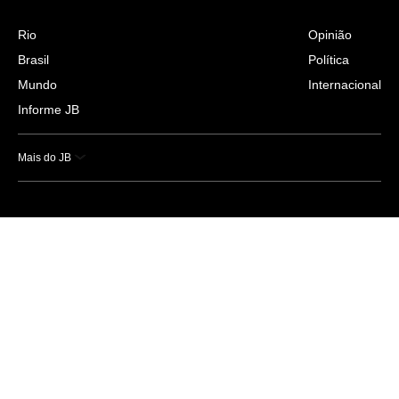
Rio
Opinião
Brasil
Política
Mundo
Internacional
Informe JB
Mais do JB
Esportes
Saúde
Ciência e Tecnologia
Caderno B
Colunistas
Economia
Empresas e Negócios