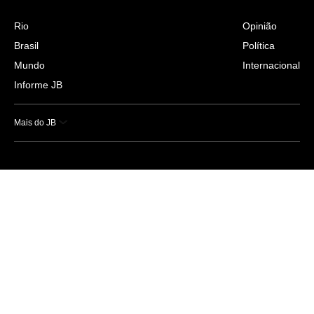
Rio
Opinião
Brasil
Política
Mundo
Internacional
Informe JB
Mais do JB
Esportes
Saúde
Ciência e Tecnologia
Caderno B
Colunistas
Economia
Empresas e Negócios