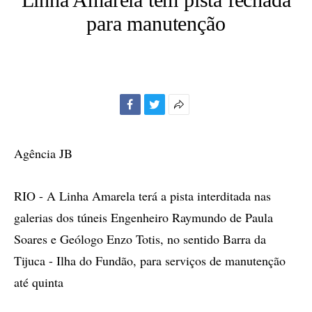
para manutenção
Facebook
Twitter
Mais
opções
de
Agência JB
compartilhamento
RIO - A Linha Amarela terá a pista interditada nas
galerias dos túneis Engenheiro Raymundo de Paula
Soares e Geólogo Enzo Totis, no sentido Barra da
Tijuca - Ilha do Fundão, para serviços de manutenção
até quinta