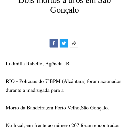
Gonçalo
Facebook
Twitter
Mais
opções
de
Ludmilla Rabello, Agência JB
compartilhamento
RIO - Policiais do 7ºBPM (Alcântara) foram acionados
durante a madrugada para a
Morro da Bandeira,em Porto Velho,São Gonçalo.
No local, em frente ao número 267 foram encontrados