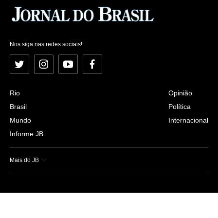
Nos siga nas redes sociais!
Twitter
Instagram
YouTube
Facebook
Rio
Opinião
Brasil
Política
Mundo
Internacional
Informe JB
Mais do JB
Esportes
Saúde
Ciência e Tecnologia
Caderno B