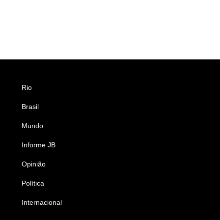
Rio
Esportes
Brasil
Saúde
Mundo
Ciência e Tecnologia
Informe JB
Caderno B
Opinião
Colunistas
Política
Economia
Internacional
Empresas e Negócios