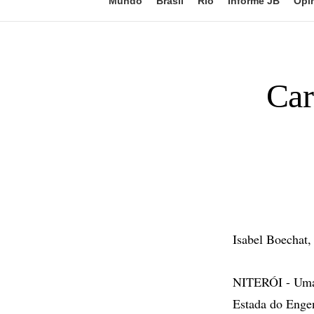
Mundo
Brasil
Rio
Informe JB
Opi
Car
Isabel Boechat,
NITERÓI - Uma 
Estada do Engen