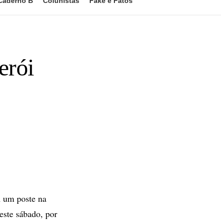
Caderno B
Colunistas
Fake e Fatos
erói
m um poste na
este sábado, por