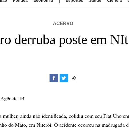
nião
Política
Economia
|
Esportes
Saúde
Ciência
ACERVO
ro derruba poste em NIt
Facebook
Twitter
Mais
opções
de
 Agência JB
compartilhamento
mulher, ainda não identificada, colidiu com seu Fiat Uno e
ho do Mato, em Niterói. O acidente ocorreu na madrugada d