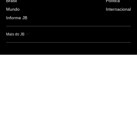
Brasil
Política
Mundo
Internacional
Informe JB
Mais do JB
Esportes
Saúde
Ciência e Tecnologia
Caderno B
Colunistas
Economia
Empresas e Negócios