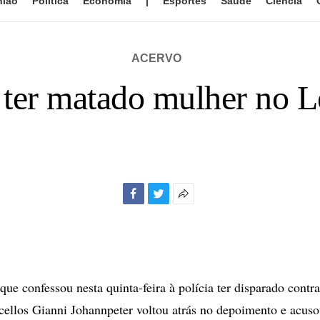
nião
Política
Economia
|
Esportes
Saúde
Ciência
ACERVO
 ter matado mulher no L
Facebook
Twitter
Mais
opções
de
compartilhamento
ue confessou nesta quinta-feira à polícia ter disparado contra
cellos Gianni Johannpeter voltou atrás no depoimento e acus