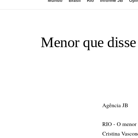
Mundo
Brasil
Rio
Informe JB
Opi
Menor que disse
Agência JB
RIO - O menor q
Cristina Vascon