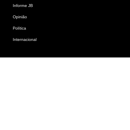
Informe JB
Caderno B
Opinião
Colunistas
Política
Economia
Internacional
Empresas e Negócios