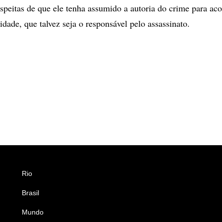
speitas de que ele tenha assumido a autoria do crime para ac
dade, que talvez seja o responsável pelo assassinato.
Rio
Esportes
Brasil
Saúde
Mundo
Ciência e Tecnologia