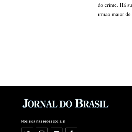
do crime. Há su
irmão maior de i
Nos siga nas redes sociais!