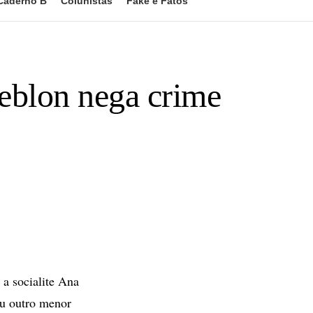
Caderno B
Colunistas
Fake e Fatos
eblon nega crime
 a socialite Ana
ou outro menor