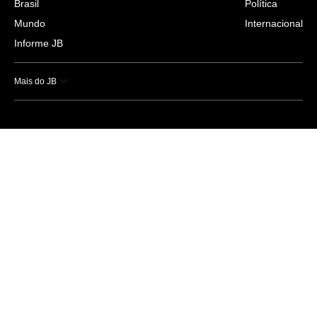
Brasil
Política
Mundo
Internacional
Informe JB
Mais do JB
Esportes
Saúde
Ciência e Tecnologia
Caderno B
Colunistas
Economia
Empresas e Negócios