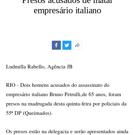
empresário italiano
Facebook
Twitter
Mais
opções
de
Ludmilla Rabello, Agência JB
compartilhamento
RIO - Dois homens acusados do assassinato do
empresário italiano Bruno Petrulli,de 65 anos, foram
presos na madrugada desta quinta-feira por policiais da
55ª DP (Queimados).
Os presos estão na delegacia e serão apresentados ainda