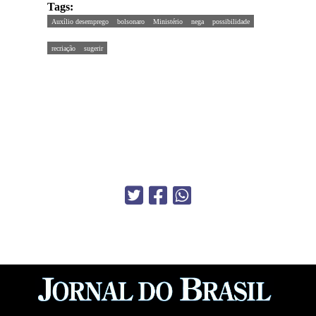
Tags:
Auxílio desemprego
bolsonaro
Ministério
nega
possibilidade
recriação
sugerir