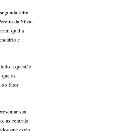
 segunda-feira
ereira da Silva,
maram qual a
enciário e
tindo a questão
e que as
 ao fator
resentar sua
o, as centrais
ados que estão