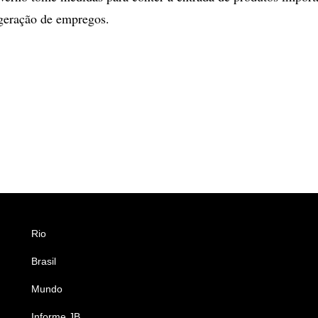
geração de empregos.
Rio
Esportes
Brasil
Saúde
Mundo
Ciência e Tecnologia
Informe JB
Caderno B