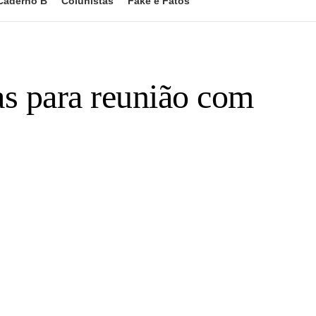
Caderno B
Colunistas
Fake e Fatos
as para reunião com