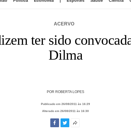
nião
Política
Economia
|
Esportes
Saúde
Ciência
ACERVO
 dizem ter sido convocad
Dilma
POR
ROBERTA LOPES
Publicado em 26/08/2011 às 16:29
Alterado em 26/08/2011 às 16:30
Facebook
Twitter
Mais