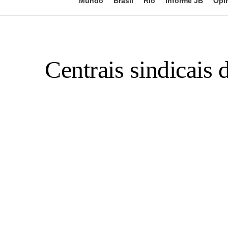
Mundo
Brasil
Rio
Informe JB
Opi
Centrais sindicais