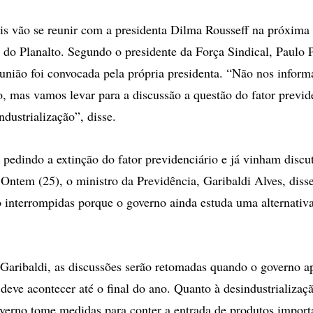
opções
de
ais vão se reunir com a presidenta Dilma Rousseff na próxima
compartilhamento
o do Planalto. Segundo o presidente da Força Sindical, Paulo P
eunião foi convocada pela própria presidenta. “Não nos infor
o, mas vamos levar para a discussão a questão do fator previd
dustrialização”, disse.
 pedindo a extinção do fator previdenciário e já vinham discu
Ontem (25), o ministro da Previdência, Garibaldi Alves, diss
o interrompidas porque o governo ainda estuda uma alternativa
aribaldi, as discussões serão retomadas quando o governo ap
deve acontecer até o final do ano. Quanto à desindustrializaçã
erno tome medidas para conter a entrada de produtos import