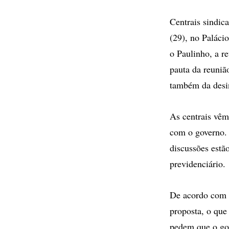
Centrais sindic
(29), no Paláci
o Paulinho, a r
pauta da reuniã
também da desin
As centrais vêm
com o governo. 
discussões estã
previdenciário.
De acordo com G
proposta, o que 
pedem que o gov