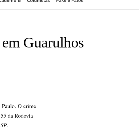
Caderno B
Colunistas
Fake e Fatos
o em Guarulhos
 Paulo. O crime
255 da Rodovia
 SP
.