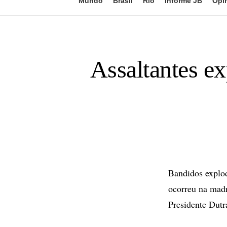
Mundo
Brasil
Rio
Informe JB
Opi
Assaltantes e
Bandidos explo
ocorreu na madr
Presidente Dutr