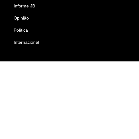
Informe JB
Caderno B
Opinião
Colunistas
Política
Economia
Internacional
Empresas e Negócios