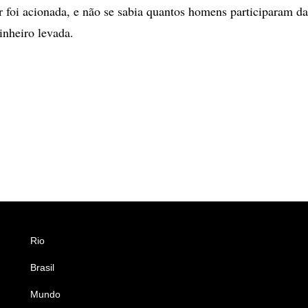
ar foi acionada, e não se sabia quantos homens participaram d
inheiro levada.
Rio
Esportes
Brasil
Saúde
Mundo
Ciência e Tecnologia