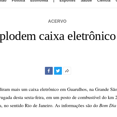
nião
Política
Economia
|
Esportes
Saúde
Ciência
ACERVO
xplodem caixa eletrônic
Facebook
Twitter
Mais
opções
de
diram mais um caixa eletrônico em Guarulhos, na Grande São
compartilhamento
ugada desta sexta-feira, em um posto de combustível do km 
a, no sentido Rio de Janeiro. As informações são do
Bom Dia