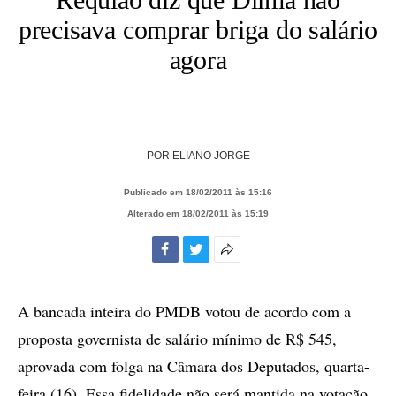
precisava comprar briga do salário
agora
POR
ELIANO JORGE
Publicado em 18/02/2011 às 15:16
Alterado em 18/02/2011 às 15:19
Facebook
Twitter
Mais
opções
de
A bancada inteira do PMDB votou de acordo com a
compartilhamento
proposta governista de salário mínimo de R$ 545,
aprovada com folga na Câmara dos Deputados, quarta-
feira (16). Essa fidelidade não será mantida na votação