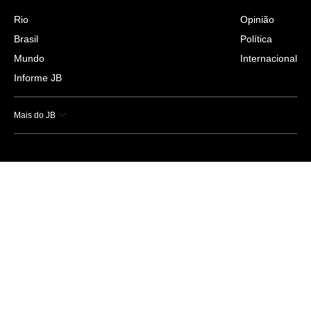
Rio
Opinião
Brasil
Política
Mundo
Internacional
Informe JB
Mais do JB
Esportes
Saúde
Ciência e Tecnologia
Caderno B
Colunistas
Economia
Empresas e Negócios