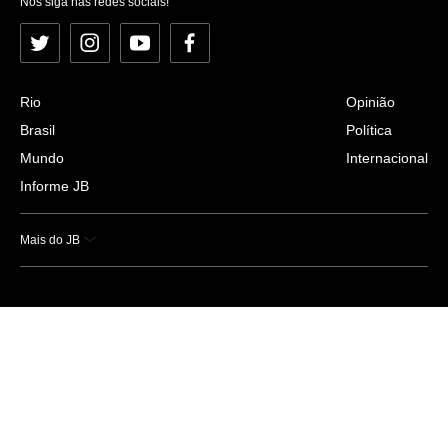
Nos siga nas redes sociais!
Twitter
Instagram
YouTube
Facebook
Rio
Opinião
Brasil
Política
Mundo
Internacional
Informe JB
Mais do JB
Esportes
Saúde
Ciência e Tecnologia
Caderno B
Colunistas
Economia
Empresas e Negócios