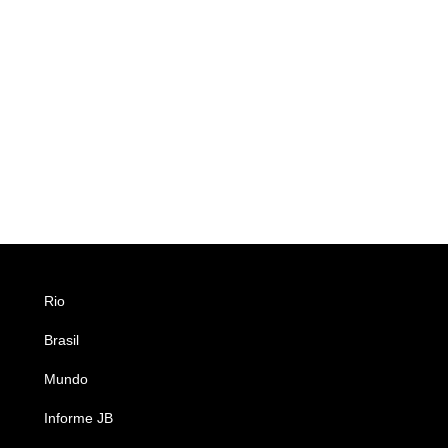
Rio
Esportes
Brasil
Saúde
Mundo
Ciência e Tecnologia
Informe JB
Caderno B