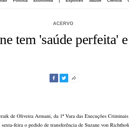
nião
Política
Economia
|
Esportes
Saúde
Ciência
ACERVO
ne tem 'saúde perfeita' e
Facebook
Twitter
Mais
opções
de
compartilhamento
eraik de Oliveira Armani, da 1ª Vara das Execuções Criminais
 sexta-feira o pedido de transferência de Suzane von Richtho