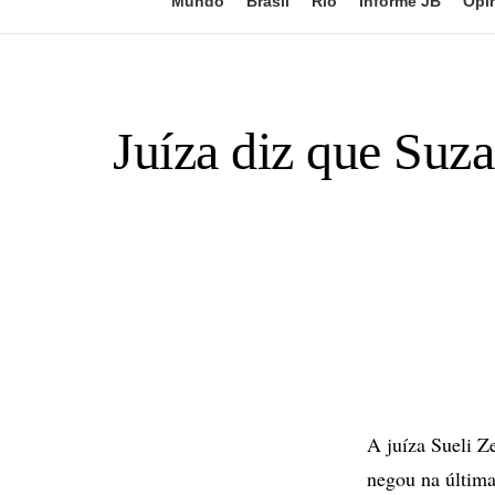
Mundo
Brasil
Rio
Informe JB
Opi
Juíza diz que Suza
A juíza Sueli Z
negou na última