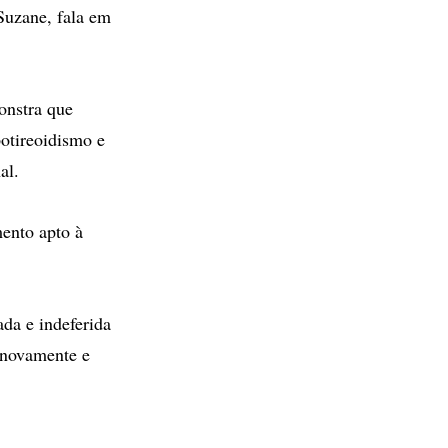
Suzane, fala em
onstra que
potireoidismo e
al.
mento apto à
ada e indeferida
, novamente e