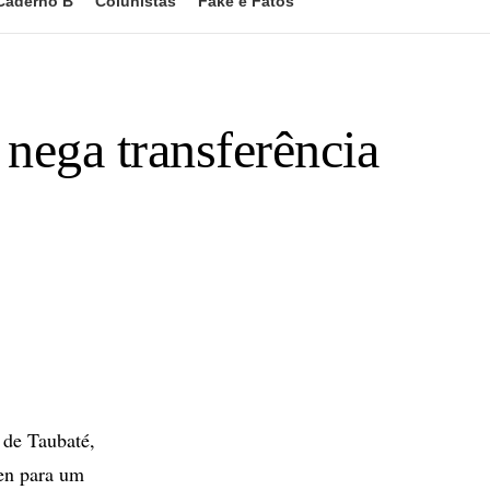
Caderno B
Colunistas
Fake e Fatos
 nega transferência
 de Taubaté,
fen para um