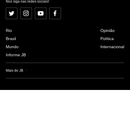
Nos siga nas redes sociais!
Twitter
Instagram
YouTube
Facebook
Rio
Opinião
Brasil
Política
Mundo
Internacional
Informe JB
Mais do JB
Esportes
Saúde
Ciência e Tecnologia
Caderno B
Colunistas
Economia
Empresas e Negócios