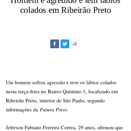
colados em Ribeirão Preto
Facebook
Twitter
Mais
opções
de
compartilhamento
Um homem sofreu agressão e teve os lábios colados
nesta terça-feira no Bairro Quintino 1, localizado em
Ribeirão Preto, interior de São Paulo, segundo
informações da
Futura Press
.
Jeferson Fabiano Ferreira Correa, 29 anos, afirmou que