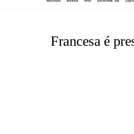
Mundo
Brasil
Rio
Informe JB
Opi
Francesa é pre