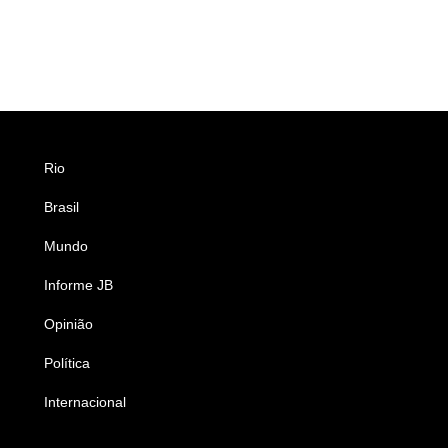
Rio
Esportes
Brasil
Saúde
Mundo
Ciência e Tecnologia
Informe JB
Caderno B
Opinião
Colunistas
Política
Economia
Internacional
Empresas e Negócios