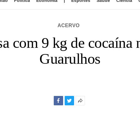
nião
Política
Economia
|
Esportes
Saúde
Ciência
ACERVO
sa com 9 kg de cocaína 
Guarulhos
Facebook
Twitter
Mais
opções
de
compartilhamento