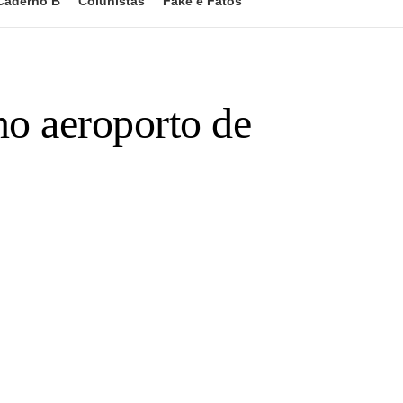
Caderno B
Colunistas
Fake e Fatos
no aeroporto de