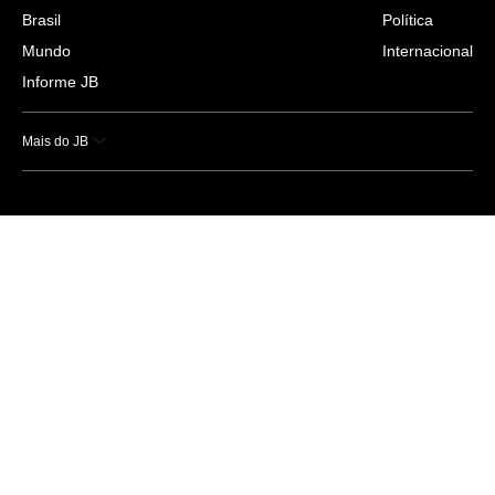
Brasil
Política
Mundo
Internacional
Informe JB
Mais do JB
Esportes
Saúde
Ciência e Tecnologia
Caderno B
Colunistas
Economia
Empresas e Negócios