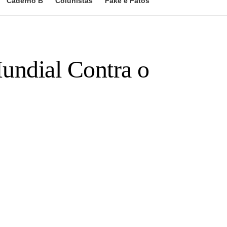
Caderno B
Colunistas
Fake e Fatos
undial Contra o