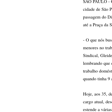
SÃO PAULO - Cer
cidade de São P
passagem do Dia
até a Praça da 
- O que nós bus
menores no trab
Sindical, Gleide
lembrando que e
trabalho domést
quando tinha 9 
Hoje, aos 35, d
cargo atual, de
estende a vária