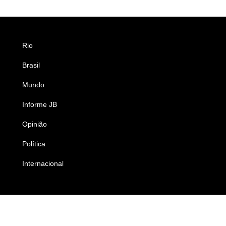
Rio
Esportes
Brasil
Saúde
Mundo
Ciência e Tecnologia
Informe JB
Caderno B
Opinião
Colunistas
Política
Economia
Internacional
Empresas e Negócios