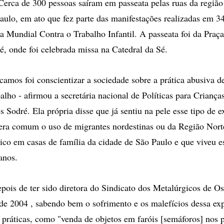
ca de 300 pessoas saíram em passeata pelas ruas da região 
aulo, em ato que fez parte das manifestações realizadas em 34
 Mundial Contra o Trabalho Infantil. A passeata foi da Praç
Sé, onde foi celebrada missa na Catedral da Sé.
camos foi conscientizar a sociedade sobre a prática abusiva d
alho - afirmou a secretária nacional de Políticas para Criança
s Sodré. Ela própria disse que já sentiu na pele esse tipo de e
ra comum o uso de migrantes nordestinas ou da Região Norte
ico em casas de família da cidade de São Paulo e que viveu e
anos.
epois de ter sido diretora do Sindicato dos Metalúrgicos de O
sde 2004 , sabendo bem o sofrimento e os malefícios dessa ex
s práticas, como "venda de objetos em faróis [semáforos] nos p