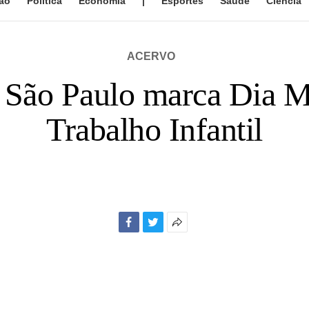
ão
Política
Economia
|
Esportes
Saúde
Ciência
ACERVO
 São Paulo marca Dia M
Trabalho Infantil
Facebook
Twitter
Mais
opções
de
compartilhamento