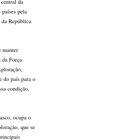
central da
 países pela
a da República
e manter
s da Força
xploração,
 do país para o
ssa condição,
sasco, ocupa o
ploração, que se
rincipais