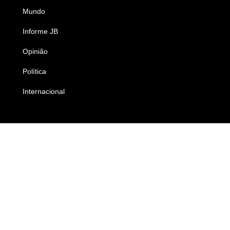
Mundo
Ciência e Tecnologia
Informe JB
Caderno B
Opinião
Colunistas
Política
Economia
Internacional
Empresas e Negócios