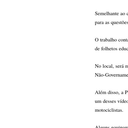
Semelhante ao q
para as questões
O trabalho conta
de folhetos educ
No local, será 
Não-Governamen
Além disso, a P
um desses vídeos
motociclistas.
Alguns equipame