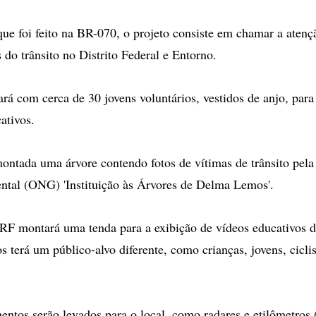
ue foi feito na BR-070, o projeto consiste em chamar a aten
 do trânsito no Distrito Federal e Entorno.
rá com cerca de 30 jovens voluntários, vestidos de anjo, para 
ativos.
montada uma árvore contendo fotos de vítimas de trânsito pel
tal (ONG) 'Instituição às Árvores de Delma Lemos'.
RF montará uma tenda para a exibição de vídeos educativos d
 terá um público-alvo diferente, como crianças, jovens, ciclis
ntos serão levados para o local, como radares e etilômetros 