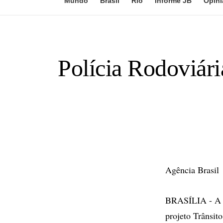
Mundo
Brasil
Rio
Informe JB
Opini
Polícia Rodoviári
Agência Brasil
BRASÍLIA - A Po
projeto Trânsit