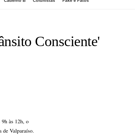
Caderno B
Colunistas
Fake e Fatos
ânsito Consciente'
 9h às 12h, o
 de Valparaíso.