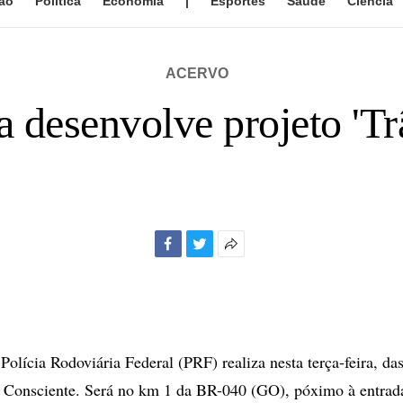
ão
Política
Economia
|
Esportes
Saúde
Ciência
ACERVO
a desenvolve projeto 'Tr
Facebook
Twitter
Mais
opções
de
compartilhamento
lícia Rodoviária Federal (PRF) realiza nesta terça-feira, das
o Consciente. Será no km 1 da BR-040 (GO), póximo à entrada