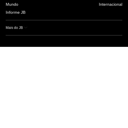
Mundo
Internacional
Informe JB
Mais do JB
Esportes
Saúde
Ciência e Tecnologia
Caderno B
Colunistas
Economia
Empresas e Negócios