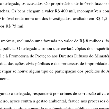
 delegado, os acusados são proprietários de imóveis luxuosos
nchas. Os bens chegam a valer R$ 400 mil, incompatíveis co
O imóvel onde mora um dos investigados, avaliado em R$ 1,5 m
por R$ 75 mil.
 imóveis, incluindo uma fazenda no valor de R$ 8 milhões, f
a polícia. O delegado afirmou que enviará cópias dos inquérit
al e à Promotoria de Proteção aos Direitos Difusos do Ministé
uida das ações civis públicas e dos processos de improbidade 
vestigar se houve algum tipo de participação dos prefeitos de 
quema.
gundo o delegado, responderá por crimes de corrupção ativa e
eiro, ações contra a gestão ambiental, fraude nos processos de
istrativa crime cometido por funcionários públicos que patro