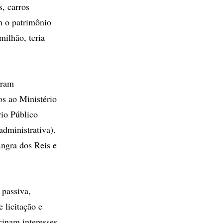
, carros
m o patrimônio
ilhão, teria
oram
os ao Ministério
rio Público
administrativa).
Angra dos Reis e
 passiva,
 licitação e
cinam interesses