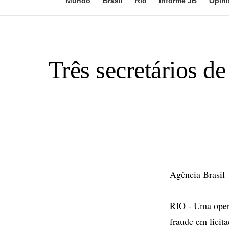
Mundo
Brasil
Rio
Informe JB
Opini
Três secretários d
Agência Brasil
RIO - Uma opera
fraude em licit