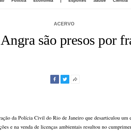
ão
Política
Economia
|
Esportes
Saúde
Ciência
ACERVO
e Angra são presos por fr
Facebook
Twitter
Mais
opções
de
compartilhamento
ção da Polícia Civil do Rio de Janeiro que desarticulou um
ações e na venda de licenças ambientais resultou no cumprime