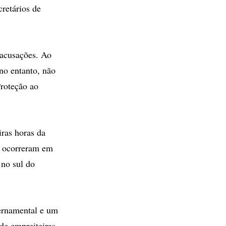
retários de
 acusações. Ao
no entanto, não
Proteção ao
iras horas da
s ocorreram em
 no sul do
vernamental e um
de empreiteiras,