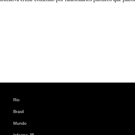
Rio
Esportes
Brasil
Saúde
Mundo
Ciência e Tecnologia
Informe JB
Caderno B