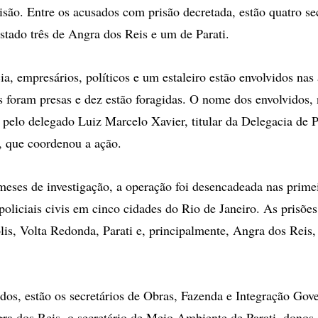
são. Entre os acusados com prisão decretada, estão quatro sec
stado três de Angra dos Reis e um de Parati.
ia, empresários, políticos e um estaleiro estão envolvidos nas
s foram presas e dez estão foragidas. O nome dos envolvidos, 
 pelo delegado Luiz Marcelo Xavier, titular da Delegacia de 
 que coordenou a ação.
meses de investigação, a operação foi desencadeada nas prime
oliciais civis em cinco cidades do Rio de Janeiro. As prisõe
olis, Volta Redonda, Parati e, principalmente, Angra dos Reis,
idos, estão os secretários de Obras, Fazenda e Integração Go
ra dos Reis, o secretário de Meio Ambiente de Parati, donos 