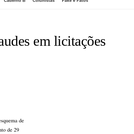
Caderno B
Colunistas
Fake e Fatos
audes em licitações
 esquema de
nto de 29