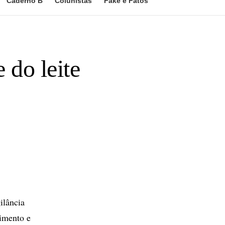
Caderno B
Colunistas
Fake e Fatos
 do leite
ilância
cimento e