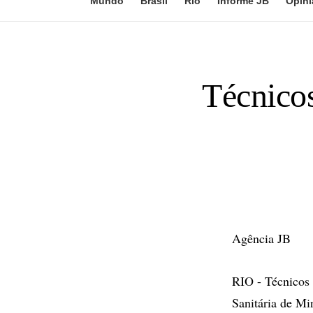
Mundo
Brasil
Rio
Informe JB
Opini
Técnicos
Agência JB
RIO - Técnicos 
Sanitária de Mi