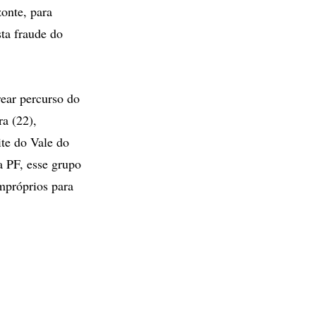
onte, para
sta fraude do
rear percurso do
ra (22),
ite do Vale do
 PF, esse grupo
mpróprios para