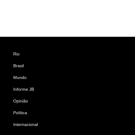
Rio
Esportes
Brasil
Saúde
Mundo
Ciência e Tecnologia
Informe JB
Caderno B
Opinião
Colunistas
Política
Economia
Internacional
Empresas e Negócios