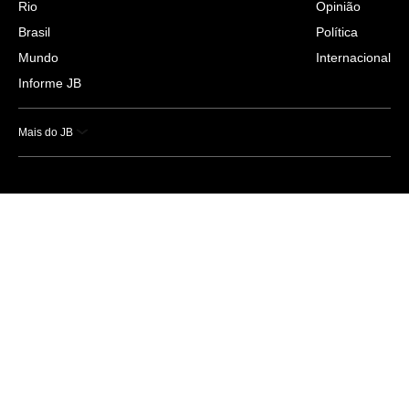
Rio
Opinião
Brasil
Política
Mundo
Internacional
Informe JB
Mais do JB
Esportes
Saúde
Ciência e Tecnologia
Caderno B
Colunistas
Economia
Empresas e Negócios