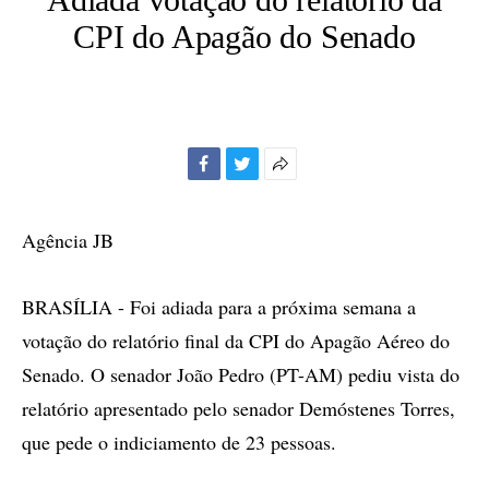
CPI do Apagão do Senado
Facebook
Twitter
Mais
opções
de
Agência JB
compartilhamento
BRASÍLIA - Foi adiada para a próxima semana a
votação do relatório final da CPI do Apagão Aéreo do
Senado. O senador João Pedro (PT-AM) pediu vista do
relatório apresentado pelo senador Demóstenes Torres,
que pede o indiciamento de 23 pessoas.