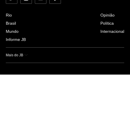
Rio
Opinião
Brasil
Política
Mundo
Internacional
Informe JB
Mais do JB
Esportes
Saúde
Ciência e Tecnologia
Caderno B
Colunistas
Economia
Empresas e Negócios