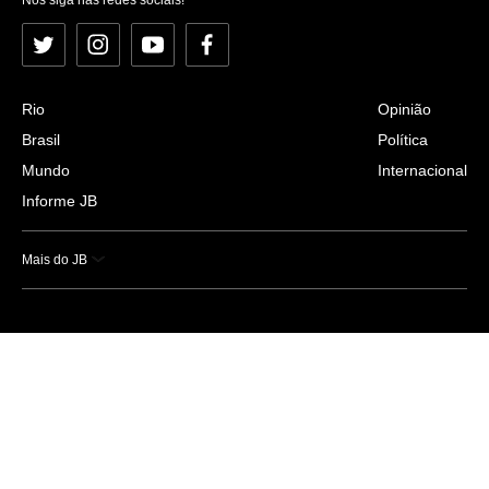
Twitter
Instagram
YouTube
Facebook
Rio
Opinião
Brasil
Política
Mundo
Internacional
Informe JB
Mais do JB
Esportes
Saúde
Ciência e Tecnologia
Caderno B
Colunistas
Economia
Empresas e Negócios