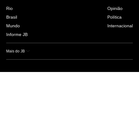
Rio
Opinião
Brasil
Política
Mundo
Internacional
Informe JB
Mais do JB
Esportes
Saúde
Ciência e Tecnologia
Caderno B
Colunistas
Economia
Empresas e Negócios