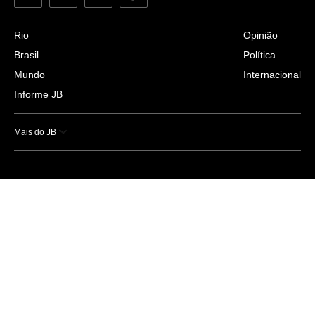
Rio
Opinião
Brasil
Política
Mundo
Internacional
Informe JB
Mais do JB
Esportes
Saúde
Ciência e Tecnologia
Caderno B
Colunistas
Economia
Empresas e Negócios