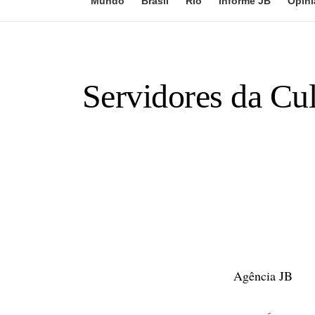
Mundo
Brasil
Rio
Informe JB
Opini
Servidores da Cul
Agência JB