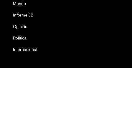
Mundo
Ciência e Tecnologia
Informe JB
Caderno B
Opinião
Colunistas
Política
Economia
Internacional
Empresas e Negócios