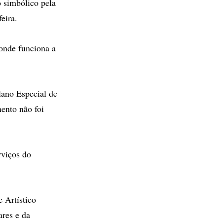
 simbólico pela
eira.
 onde funciona a
lano Especial de
ento não foi
rviços do
e Artístico
ares e da