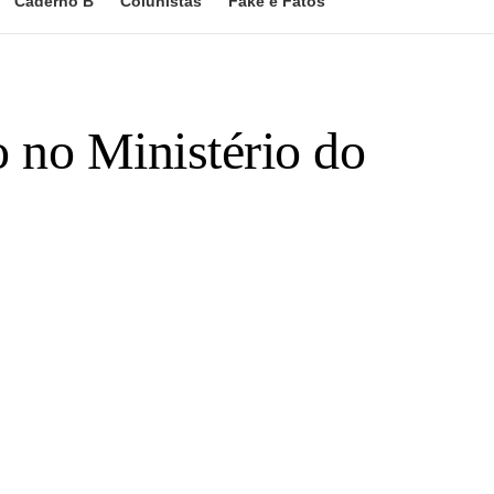
Caderno B
Colunistas
Fake e Fatos
o no Ministério do