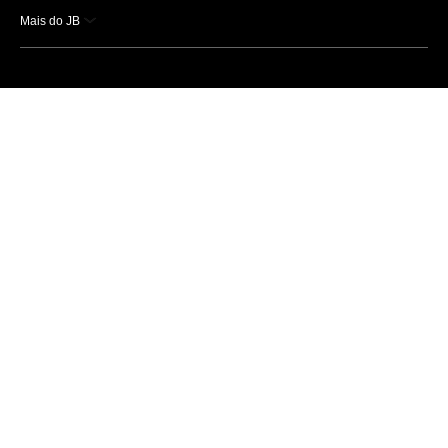
Mais do JB
Esportes
Saúde
Ciência e Tecnologia
Caderno B
Colunistas
Economia
Empresas e Negócios