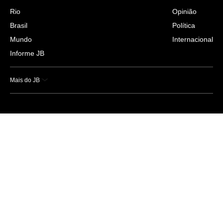
Rio
Opinião
Brasil
Política
Mundo
Internacional
Informe JB
Mais do JB
Esportes
Saúde
Ciência e Tecnologia
Caderno B
Colunistas
Economia
Empresas e Negócios