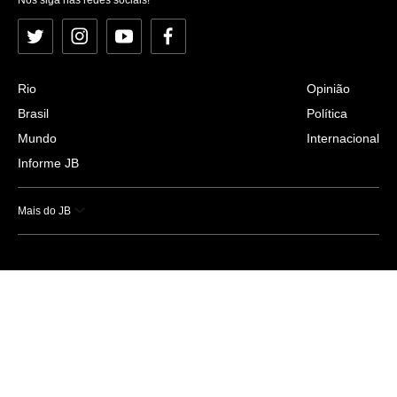
Twitter
Instagram
YouTube
Facebook
Rio
Opinião
Brasil
Política
Mundo
Internacional
Informe JB
Mais do JB
Esportes
Saúde
Ciência e Tecnologia
Caderno B
Colunistas
Economia
Empresas e Negócios