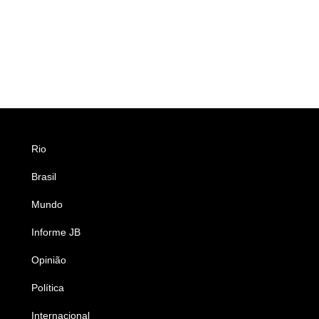
Rio
Esportes
Brasil
Saúde
Mundo
Ciência e Tecnologia
Informe JB
Caderno B
Opinião
Colunistas
Política
Economia
Internacional
Empresas e Negócios