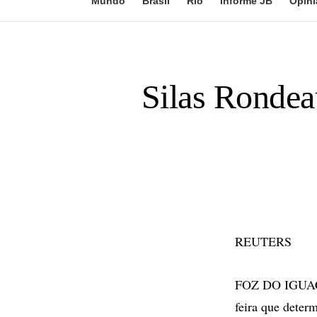
Mundo
Brasil
Rio
Informe JB
Opini
Silas Rondeau
REUTERS
FOZ DO IGUAÇU 
feira que deter