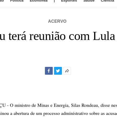
ão
Política
Economia
|
Esportes
Saúde
Ciência
ACERVO
 terá reunião com Lula 
Facebook
Twitter
Mais
opções
de
compartilhamento
- O ministro de Minas e Energia, Silas Rondeau, disse nes
minou a abertura de um processo administrativo sobre as acusa