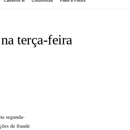
Caderno B
Colunistas
Fake e Fatos
na terça-feira
ta segunda-
ções de fraude