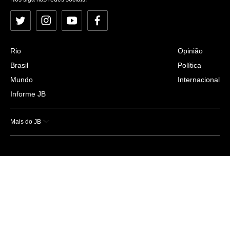
Twitter
Instagram
YouTube
Facebook
Rio
Opinião
Brasil
Política
Mundo
Internacional
Informe JB
Mais do JB
Esportes
Saúde
Ciência e Tecnologia
Caderno B
Colunistas
Economia
Empresas e Negócios