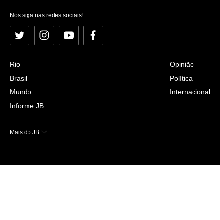
Nos siga nas redes sociais!
Twitter
Instagram
YouTube
Facebook
Rio
Opinião
Brasil
Política
Mundo
Internacional
Informe JB
Mais do JB
Esportes
Saúde
Ciência e Tecnologia
Caderno B
Colunistas
Economia