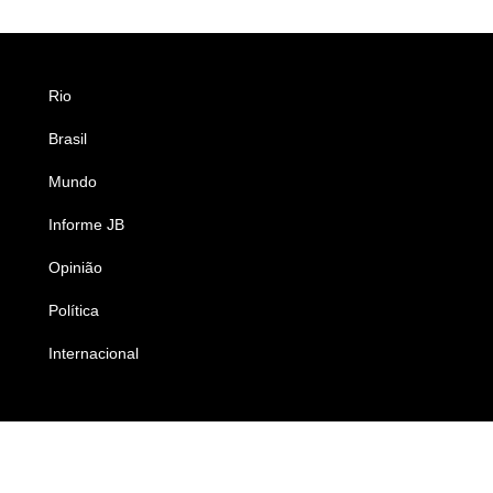
Rio
Esportes
Brasil
Saúde
Mundo
Ciência e Tecnologia
Informe JB
Caderno B
Opinião
Colunistas
Política
Economia
Internacional
Empresas e Negócios