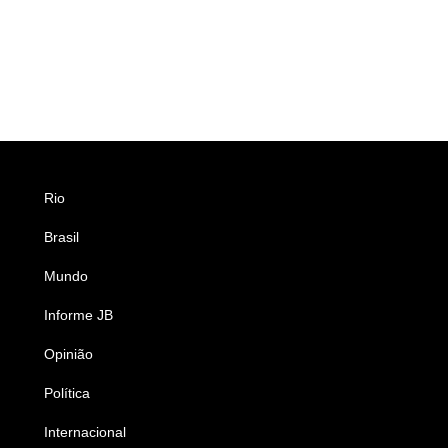
Rio
Esportes
Brasil
Saúde
Mundo
Ciência e Tecnologia
Informe JB
Caderno B
Opinião
Colunistas
Política
Economia
Internacional
Empresas e Negócios