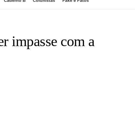
Caderno B
Colunistas
Fake e Fatos
er impasse com a