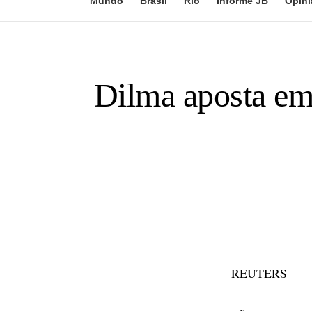
Mundo
Brasil
Rio
Informe JB
Opini
Dilma aposta em
REUTERS