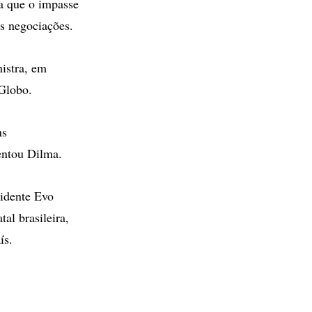
a que o impasse
as negociações.
istra, em
 Globo.
ns
centou Dilma.
sidente Evo
al brasileira,
ís.