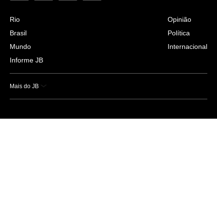
Rio
Opinião
Brasil
Política
Mundo
Internacional
Informe JB
Mais do JB
Esportes
Saúde
Ciência e Tecnologia
Caderno B
Colunistas
Economia
Empresas e Negócios