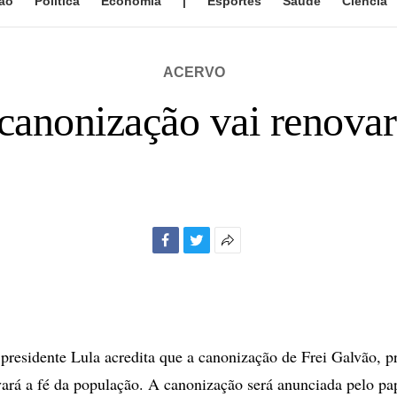
ão
Política
Economia
|
Esportes
Saúde
Ciência
ACERVO
 canonização vai renovar
Facebook
Twitter
Mais
opções
de
compartilhamento
esidente Lula acredita que a canonização de Frei Galvão, p
ovará a fé da população. A canonização será anunciada pelo 