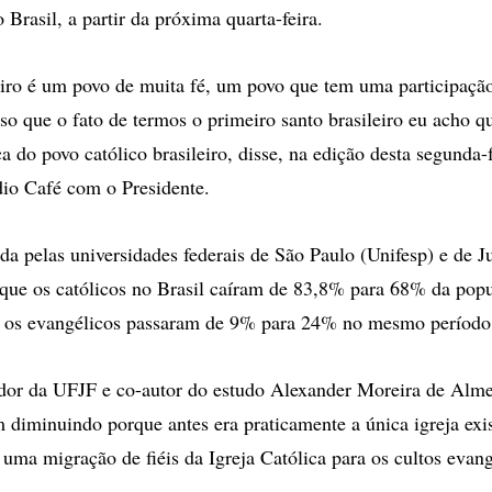
o Brasil, a partir da próxima quarta-feira.
eiro é um povo de muita fé, um povo que tem uma participação
nso que o fato de termos o primeiro santo brasileiro eu acho q
ça do povo católico brasileiro, disse, na edição desta segunda-
io Café com o Presidente.
ada pelas universidades federais de São Paulo (Unifesp) e de J
que os católicos no Brasil caíram de 83,8% para 68% da popu
á os evangélicos passaram de 9% para 24% no mesmo período
ador da UFJF e co-autor do estudo Alexander Moreira de Alm
m diminuindo porque antes era praticamente a única igreja exis
 uma migração de fiéis da Igreja Católica para os cultos evang