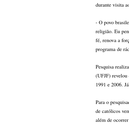
durante visita a
- O povo brasil
religião. Eu pe
fé, renova a for
programa de rád
Pesquisa realiz
(UFJF) revelou 
1991 e 2006. J
Para o pesquis
de católicos ve
além de ocorrer