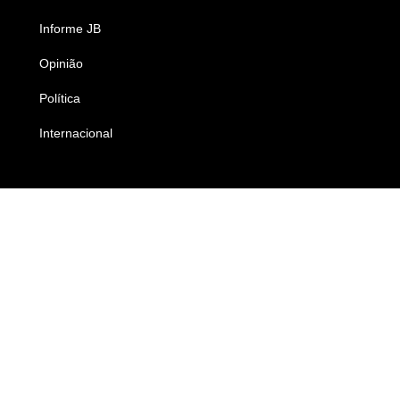
Informe JB
Caderno B
Opinião
Colunistas
Política
Economia
Internacional
Empresas e Negócios