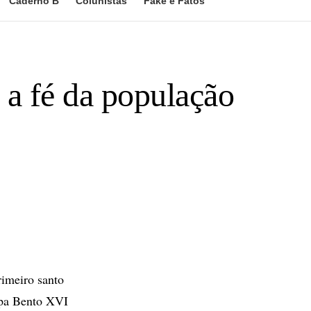
Caderno B
Colunistas
Fake e Fatos
 a fé da população
rimeiro santo
papa Bento XVI