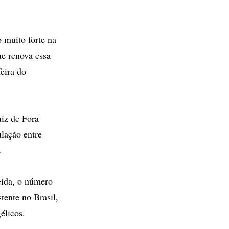
 muito forte na
ue renova essa
feira do
uiz de Fora
lação entre
.
eida, o número
tente no Brasil,
élicos.