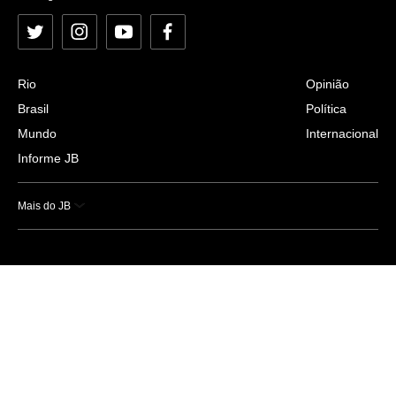
Twitter
Instagram
YouTube
Facebook
Rio
Opinião
Brasil
Política
Mundo
Internacional
Informe JB
Mais do JB
Esportes
Saúde
Ciência e Tecnologia
Caderno B
Colunistas
Economia
Empresas e Negócios