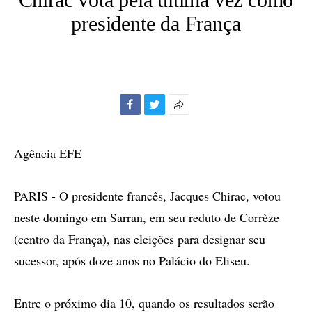
presidente da França
Facebook
Twitter
Mais
opções
de
Agência EFE
compartilhamento
PARIS - O presidente francês, Jacques Chirac, votou
neste domingo em Sarran, em seu reduto de Corrèze
(centro da França), nas eleições para designar seu
sucessor, após doze anos no Palácio do Eliseu.
Entre o próximo dia 10, quando os resultados serão