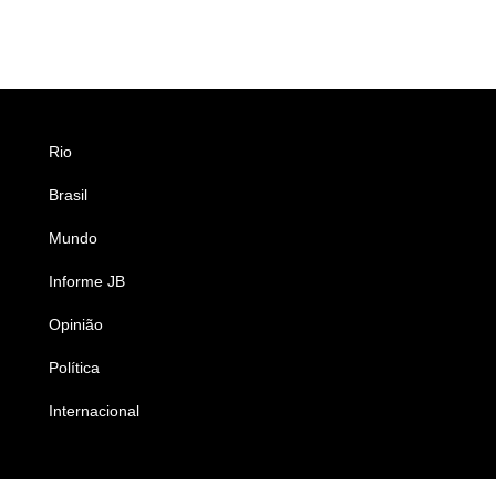
Rio
Esportes
Brasil
Saúde
Mundo
Ciência e Tecnologia
Informe JB
Caderno B
Opinião
Colunistas
Política
Economia
Internacional
Empresas e Negócios