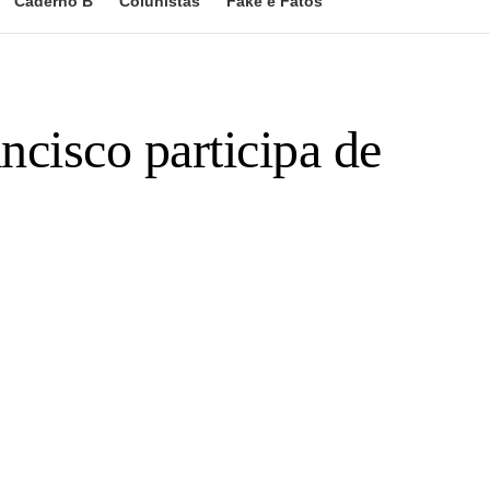
Caderno B
Colunistas
Fake e Fatos
cisco participa de