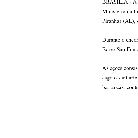
BRASÍLIA - A c
Ministério da I
Piranhas (AL),
Durante o encon
Baixo São Franc
As ações consis
esgoto sanitári
barrancas, cont