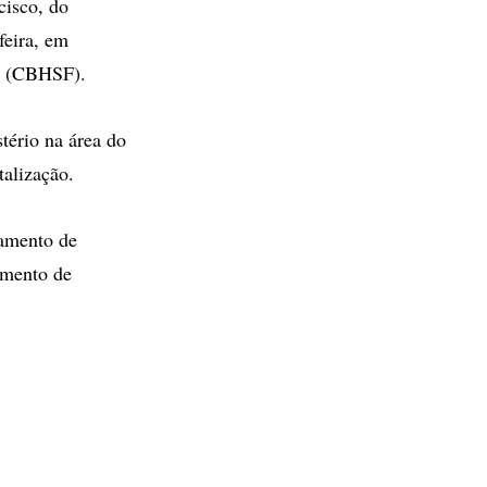
isco, do
feira, em
co (CBHSF).
tério na área do
talização.
tamento de
amento de