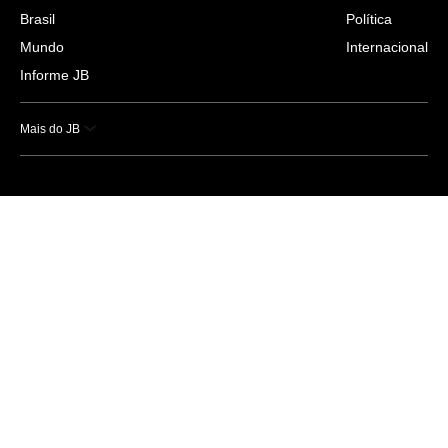
Brasil
Política
Mundo
Internacional
Informe JB
Mais do JB
Esportes
Saúde
Ciência e Tecnologia
Caderno B
Colunistas
Economia
Empresas e Negócios