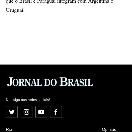
que o Brasil e Paraguai integram com Argentina e
Uruguai.
Nos siga nas redes sociais!
Twitter
Instagram
YouTube
Facebook
Rio
Opinião