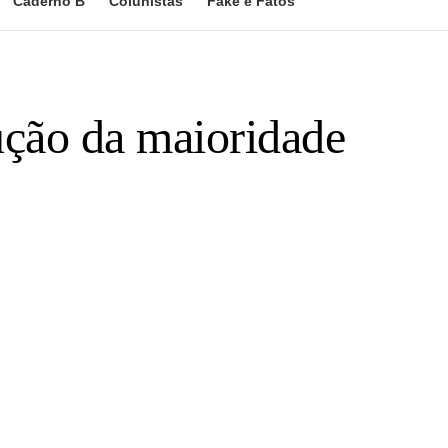
Caderno B
Colunistas
Fake e Fatos
dução da maioridade