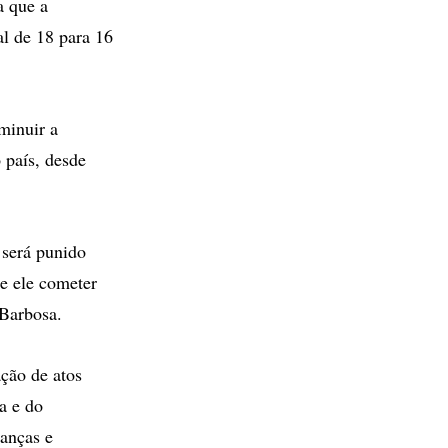
a que a
al de 18 para 16
minuir a
 país, desde
 será punido
e ele cometer
 Barbosa.
ação de atos
a e do
ianças e