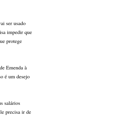
vai ser usado
isa impedir que
que protege
a de Emenda à
so é um desejo
s salários
e precisa ir de