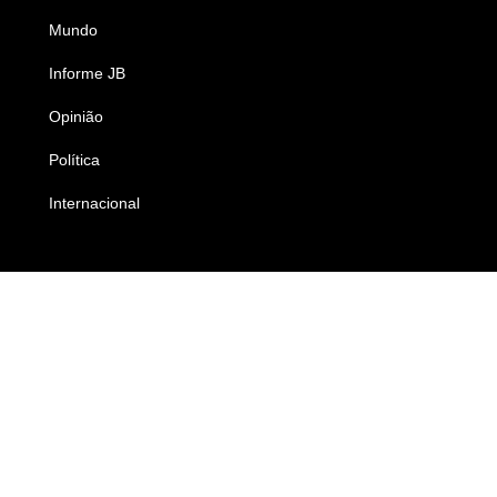
Mundo
Ciência e Tecnologia
Informe JB
Caderno B
Opinião
Colunistas
Política
Economia
Internacional
Empresas e Negócios