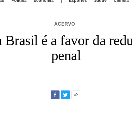
ão
Política
Economia
|
Esportes
Saúde
Ciência
ACERVO
 Brasil é a favor da re
penal
Facebook
Twitter
Mais
opções
de
compartilhamento