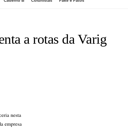
Caderno B
Colunistas
Fake e Fatos
ta a rotas da Varig
eria nesta
 da empresa