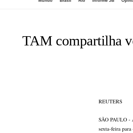
Mundo
Brasil
Rio
Informe JB
Opini
TAM compartilha vô
REUTERS
SÃO PAULO - A 
sexta-feira para