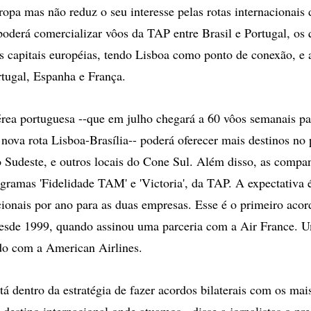
uropa mas não reduz o seu interesse pelas rotas internacionais
oderá comercializar vôos da TAP entre Brasil e Portugal, os
as capitais européias, tendo Lisboa como ponto de conexão, e 
tugal, Espanha e França.
ea portuguesa --que em julho chegará a 60 vôos semanais par
 nova rota Lisboa-Brasília-- poderá oferecer mais destinos no 
Sudeste, e outros locais do Cone Sul. Além disso, as compa
rogramas 'Fidelidade TAM' e 'Victoria', da TAP. A expectativa 
cionais por ano para as duas empresas. Esse é o primeiro ac
esde 1999, quando assinou uma parceria com a Air France. Um
do com a American Airlines.
tá dentro da estratégia de fazer acordos bilaterais com os mai
a destino internacional onde atuamos - disse a jornalistas o pr