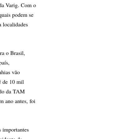
 da Varig. Com o
 quais podem se
a localidades
a o Brasil,
país,
nhias vão
é de 10 mil
ordo da TAM
 ano antes, foi
s importantes
esidente da