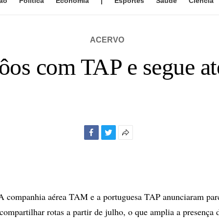
ão
Política
Economia
|
Esportes
Saúde
Ciência
ACERVO
os com TAP e segue aten
Facebook
Twitter
Mais
opções
de
compartilhamento
companhia aérea TAM e a portuguesa TAP anunciaram parc
 compartilhar rotas a partir de julho, o que amplia a presença