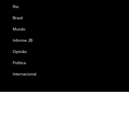
Rio
Esportes
Brasil
Saúde
Mundo
Ciência e Tecnologia
Informe JB
Caderno B
Opinião
Colunistas
Política
Economia
Internacional
Empresas e Negócios