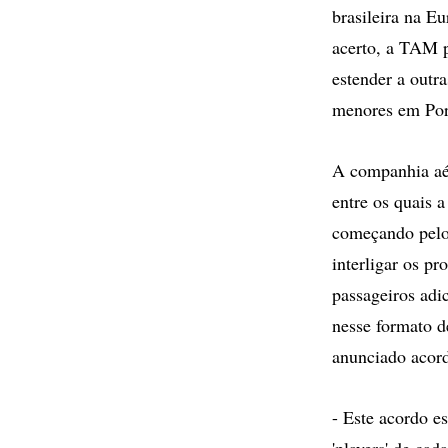
brasileira na E
acerto, a TAM p
estender a outr
menores em Por
A companhia aér
entre os quais a
começando pelo 
interligar os p
passageiros adi
nesse formato d
anunciado acor
- Este acordo es
'players' de cad